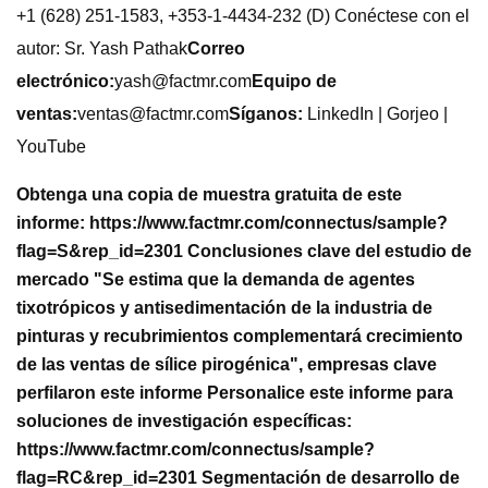
+1 (628) 251-1583, +353-1-4434-232 (D) Conéctese con el
autor: Sr. Yash Pathak
Correo
electrónico:
yash@factmr.com
Equipo de
ventas:
ventas@factmr.com
Síganos:
LinkedIn | Gorjeo |
YouTube
Obtenga una copia de muestra gratuita de este
informe: https://www.factmr.com/connectus/sample?
flag=S&rep_id=2301 Conclusiones clave del estudio de
mercado "Se estima que la demanda de agentes
tixotrópicos y antisedimentación de la industria de
pinturas y recubrimientos complementará crecimiento
de las ventas de sílice pirogénica", empresas clave
perfilaron este informe Personalice este informe para
soluciones de investigación específicas:
https://www.factmr.com/connectus/sample?
flag=RC&rep_id=2301 Segmentación de desarrollo de