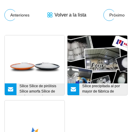
Volver a la lista
Anteriores
Próximo
Sílice Sílice de pirólisis
Sílice precipitada al por
Sílice amorfa Sílice de
mayor de fábrica de
pirólisis hidrofílica Sio2
China para la industria de
Dióxido de silicona CAS
compuestos de caucho
112945-52-5