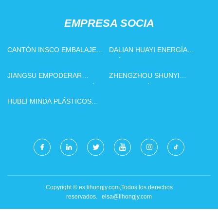
EMPRESA SOCIA
CANTÓN INSCO EMBALAJE
DALIAN HUAYI ENERGÍA
CO., LTD
ELÉCTRICA
ELECTRODOMÉSTICOS CO.,
JIANGSU EMPODERAR
ZHENGZHOU SHUNYI
LTD.
INTELIGENTE TECNOLOGÍA
TECNOLOGÍA CO., LIMITADO
COMPAÑÍA, LIMITADO.
HUBEI MINDA PLÁSTICOS
PRODUCTOS CO., LTD
Copyright © es.lihongjy.com,Todos los derechos
reservados.
elsa@lihongjy.com