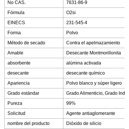
No CAS.
7631-86-9
Fórmula
O2si
EINECS
231-545-4
Forma
Polvo
Método de secado
Contra el apelmazamiento
Amable
Desecante Montmorillonita
absorbente
alúmina activada
desecante
desecante químico
Apariencia
Polvo blanco y súper ligero
Grado estándar
Grado Alimenticio, Grado Indus
Pureza
99%
Solicitud
Agente antiaglomerante
nombre del producto
Dióxido de silicio