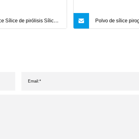
ce Sílice de pirólisis Sílice
Polvo de sílice piro
fa Sílice de pirólisis
amorfa con área de 
rofílica Sio2 Dióxido de
Bet 200/Polvo de di
icona CAS 112945-52-5
silicio al 99,9 % de
pirogénica utilizado
aplicaciones de sel
adhesivos