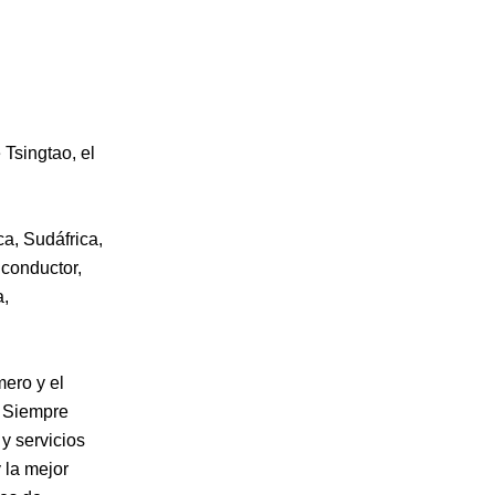
 Tsingtao, el
a, Sudáfrica,
 conductor,
a,
mero y el
. Siempre
y servicios
 la mejor