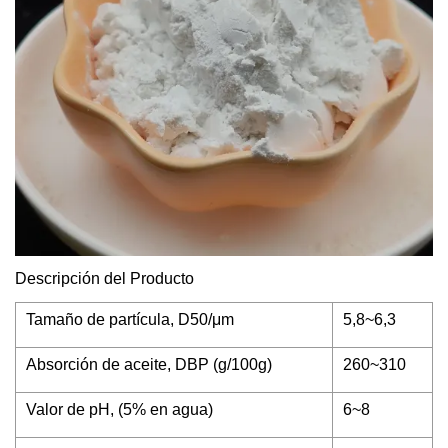
Descripción del Producto
Tamaño de partícula, D50/μm
5,8~6,3
Absorción de aceite, DBP (g/100g)
260~310
Valor de pH, (5% en agua)
6~8