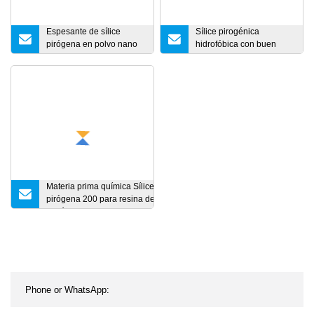
Espesante de sílice
Sílice pirogénica
pirógena en polvo nano
hidrofóbica con buen
superfino en caucho y
precio utilizado para
pinturas
caucho de silicona y
sellador
Materia prima química Sílice
pirógena 200 para resina de
poliéster insaturada/caucho de
silicona
RTV/adhesivo/pintura/recubrimiento/