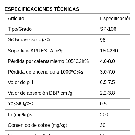
ESPECIFICACIONES TÉCNICAS
Artículo
Especificación
Tipo/Grado
SP-106
SiO
(base seca)≥%
98
2
Superficie APUESTA m²/g
180-230
Pérdida por calentamiento 105ºC2h%
4.0-8.0
Pérdida de encendido a 1000ºC%≤
3.0-7.0
Valor de pH
6.5-7.5
Valor de absorción DBP cm³/g
2.2-3.8
Ya
SiO
%≤
0.5
2
4
Fe(mg/kg)≤
200
Contenido de cobre (mg/kg)
30