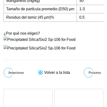
Manganeso (mg/kg)
50
Tamaño de partícula promedio (D50) μm
1-3
Residuo del tamiz (45 μm)%
0.5
¿Por qué nos eliges?
Volver a la lista
Anteriores
Próximo