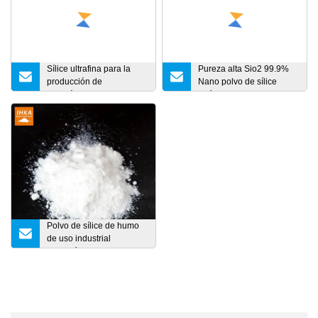
Sílice ultrafina para la
Pureza alta Sio2 99.9%
producción de
Nano polvo de sílice
neumáticos y otros
pirógena Precio 200
productos de caucho
Polvo de sílice de humo
de uso industrial
farmacéutico Sio2 con n.º
CAS 112945-52-5 como
aditivos/dióxido de silicio
de grado médico Nano
polvo de sílice pirógena
para venta al por mayor