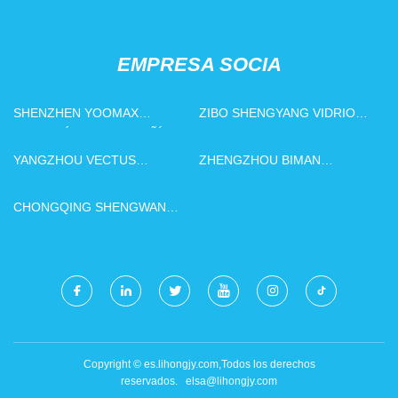
EMPRESA SOCIA
SHENZHEN YOOMAX
ZIBO SHENGYANG VIDRIO
ELECTRÓNICA COMPAÑÍA,
PRODUCTOS CO., LTD
LIMITADO
YANGZHOU VECTUS
ZHENGZHOU BIMAN
INTELIGENTE LONAS CO.,
INTERNACIONAL
LIMITADO.
COOPERACIÓN CO.,LTD
CHONGQING SHENGWAN
MOTOCICLETA CO., LTD
Copyright © es.lihongjy.com,Todos los derechos
reservados.
elsa@lihongjy.com