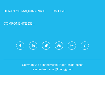
DE AGUA
CO., LTD DE GUANGDONG
WAGNA
HENAN YG MAQUINARIA CO.,
CN OSO
LTD.
COMPONENTE DE
ASCENSOR CHONGQING
XINGYI CO., LTD,
Copyright © es.lihongjy.com,Todos los derechos
reservados.
elsa@lihongjy.com