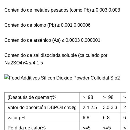
Contenido de metales pesados ​​(como Pb) ≤ 0,003 0,003
Contenido de plomo (Pb) ≤ 0,001 0,00006
Contenido de arsénico (As) ≤ 0,0003 0,000001
Contenido de sal disociada soluble (calculado por
Na2SO4)% ≤ 4 1,5
(Después de quemar)%
>=98
>=98
>=
Valor de absorción DBPOil cm3/g
2.4-2.5
3.0-3.3
2.9
valor pH
6-8
6-8
6-8
Pérdida de calor%
<=5
<=5
<=