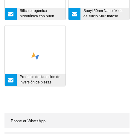
Sílice pirogénica
Suoyi 50nm Nano óxido
hidrofóbica con buen
de silicio Sio2 fibroso
precio utilizado para
nano-sílice polvo blanco
caucho de silicona y
para abofetear Material
sellador
de relleno para
caucho/materiales
poliméricos
Producto de fundición de
inversión de piezas
pequeñas de acero
aleado