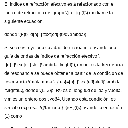
El índice de refracción efectivo está relacionado con el
índice de refracción del grupo \({n}_{g}(t)\) mediante la
siguiente ecuación,
donde \(F(t)=d{n}_{\text{eff}}(t)/d\lambda\).
Si se construye una cavidad de microanillo usando una
guía de ondas de índice de refracción efectivo \
({n}_{\text{eff}}\left(\lambda ,t\right)\), entonces la frecuencia
de resonancia se puede obtener a partir de la condición de
resonancia \(m{\lambda }_{res}={n}_{\text{eff}}\left(\lambda
,t\right)L\), donde \(L=2\pi R\) es el longitud de ida y vuelta,
y m es un entero positivo34. Usando esta condición, es
sencillo expresar \({\lambda }_{res}(t)\) usando la ecuación.
(1) como