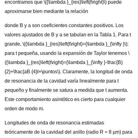
encontramos que \({\lambda }_{res}\left(t\right)\) puede
aproximarse bien mediante la relación
donde B y a son coeficientes constantes positivos. Los
valores ajustados de B y a se tabulan en la Tabla 1. Para t
grande, \({\lambda }_{res}\left(t\right)={\lambda }_{\infty }\);
para t pequeña, usando la expansión de Taylor tenemos \
({\lambda }_{res}\left(t\right)={\lambda }_{\infty }-\frac{B}
{2}+\frac{aB {4}t+\puntos\). Claramente, la longitud de onda
de resonancia de la cavidad varía linealmente para t
pequeño y finalmente se satura a medida que t aumenta.
Este comportamiento asintótico es cierto para cualquier
orden de modo m.
Longitudes de onda de resonancia estimadas
teóricamente de la cavidad del anillo (radio R = 8 µm) para